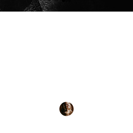
★★★★★
tos de jokerbcn capturan momentos con una sensib
nica, cada imagen cuenta una historia que emocion
Ana M.