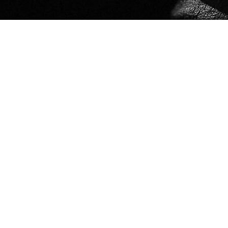
Las fo
ú